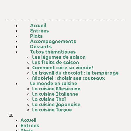
Accueil
Entrées
Plats
Accompagnements
Desserts
Tutos thématiques
Les légumes de saison
Les fruits de saison
Comment cuire sa viande?
Le travail du chocolat : le tempérage
Matériel : choisir ses couteaux
Le monde en cuisine
La cuisine Mexicaine
La cuisine Italienne
La cuisine Thaï
La cuisine Japonaise
La cuisine Turque
Accueil
Entrées
Plats