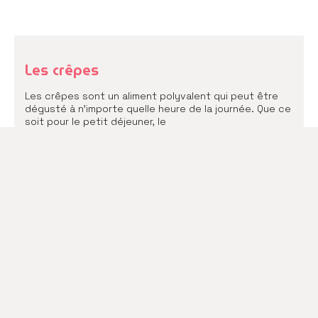
Les crêpes
Les crêpes sont un aliment polyvalent qui peut être
dégusté à n’importe quelle heure de la journée. Que ce
soit pour le petit déjeuner, le
READ MORE
Glace à l’huile d’olive
Un super moment de fraicheur, à déguster en dessert
ou en accompagnement d’entrée ! Ingrédients 300ml
de lait 150g de crème fraîche 90g de sucre