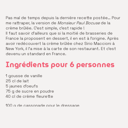
Pas mal de temps depuis la dernière recette postée… Pour
me rattraper, la version de
Monsieur Paul Bocuse
de la
crème brûlée. C’est simple, c’est rapide !
Il faut savoir d’ailleurs que si la moitié de brasseries de
France la proposent en dessert, il en est à l’origine. Après
avoir redécouvert la crème brûlée chez Sirio Maccioni à
New York, il l’a mise à la carte de son restaurant. Et c’est
devenu un standard en France.
Ingrédients pour 6 personnes
1 gousse de vanille
25 cl de lait
5 jaunes d’oeufs
75 g de sucre en poudre
40 cl de crème fleurette
100 g de cassonade pour le dressage
Recette de la crème brûlée
Fendre la gousse de vanille. La gratter pour récupérer les